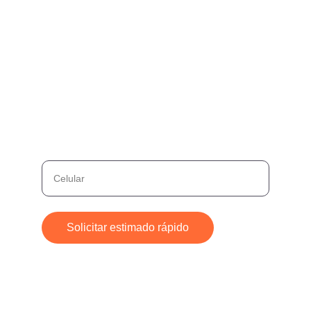
Contacto
info@cerrajerocercademi.com
52636033
Contacto Rápido
Déjanos tu número y te contactamos
enseguida
Solicitar estimado rápido
© 2024. All rights reserved.