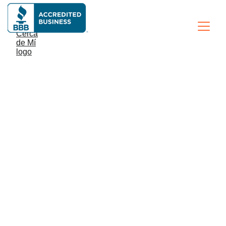
Clientes 
satisfechos
Con más de 15 años en el mundo de la 
cerrajería automotriz, contamos con el aval, 
aprobación y satisfacción de todos nuestros 
clientes.