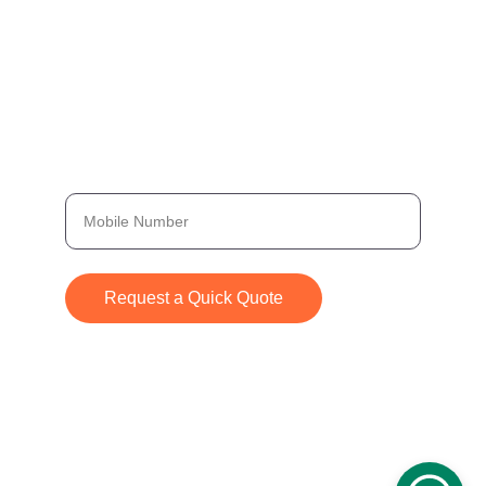
+1 (305) 846-4652
Quick Contact Form
Provide Your Number, and We’ll Get Back to
You Immediately
Request a Quick Quote
© 2024. All rights reserved.