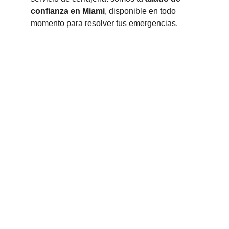
confianza en Miami
, disponible en todo 
momento para resolver tus emergencias.
Locksmith Near Me Florida
Car Keys and Remotes – Your Trusted 
Automotive Locksmith
Contact
locksmithnearmeflorida@gmail.com
+1 (305) 316-3121